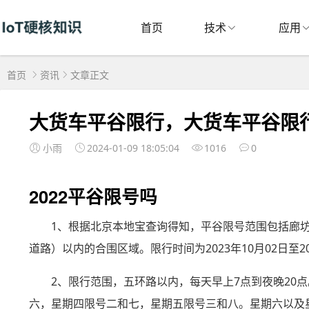
首页
技术
应用
首页
资讯
文章正文
大货车平谷限行，大货车平谷限
小雨
2024-01-09 18:05:04
1016
0
2022平谷限号吗
1、根据北京本地宝查询得知，平谷限号范围包括廊
道路）以内的合围区域。限行时间为2023年10月02日至20
2、限行范围，五环路以内，每天早上7点到夜晚20
六，星期四限号二和七，星期五限号三和八。星期六以及