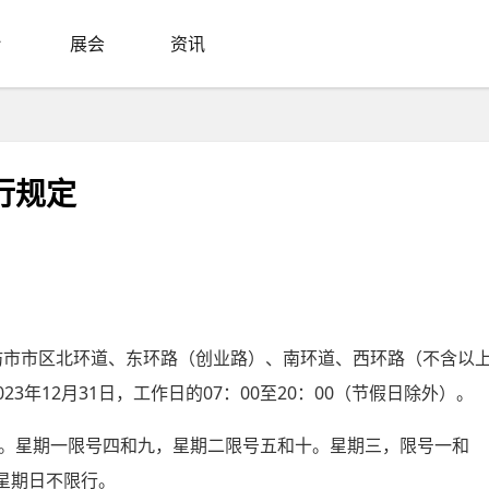
展会
资讯
行规定
坊市市区北环道、东环路（创业路）、南环道、西环路（不含以
23年12月31日，工作日的07：00至20：00（节假日除外）。
点。星期一限号四和九，星期二限号五和十。星期三，限号一和
星期日不限行。