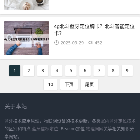
4g北斗蓝牙定位胸卡？北斗智能定位
卡？
2025-09-29
452
1
2
3
4
5
6
7
8
9
10
下页
尾页
关于本站
蓝牙技术应用原理，物联网设备的技术更新，各类
室内蓝牙定位技术
的区别和特点,
蓝牙信标定位
iBeacon定位
物理网网关
等相关知识分
享网站。