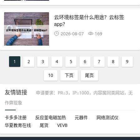
云环境标签是什么用途？云标签
app？
2026-08-07
169
1
2
3
4
5
6
7
8
9
10
下页
尾页
友情链接
申请要求：PR≥3，IP≥1000，内容属同类网站，无
作弊现象
卡多多注册
反应釜电磁加热
元器件
网络测试仪
华夏教育在线
尾货
VEVB