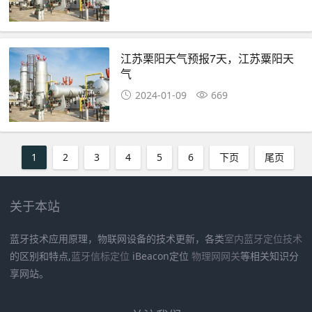
江苏栗阳天气预报7天，江苏粟阳天
气
2024-01-09
669
1
2
3
4
5
6
下页
尾页
关于本站
蓝牙技术应用原理，物联网设备的技术更新，各类
室内蓝牙定位技术
的区别和特点,
蓝牙信标定位
iBeacon定位
物理网网关
等相关知识分
享网站。