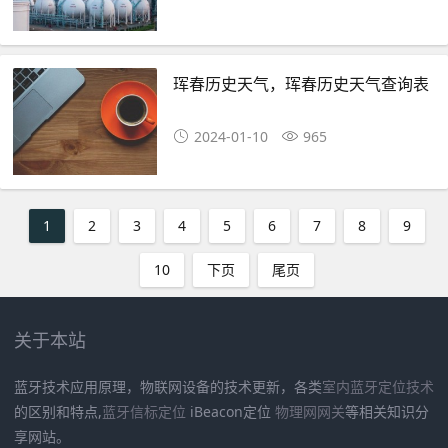
珲春历史天气，珲春历史天气查询表
2024-01-10
965
1
2
3
4
5
6
7
8
9
10
下页
尾页
关于本站
蓝牙技术应用原理，物联网设备的技术更新，各类
室内蓝牙定位技术
的区别和特点,
蓝牙信标定位
iBeacon定位
物理网网关
等相关知识分
享网站。