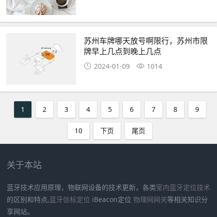
苏州车牌哪天放号啊限行，苏州市限
牌早上几点到晚上几点
2024-01-09
1014
1
2
3
4
5
6
7
8
9
10
下页
尾页
关于本站
蓝牙技术应用原理，物联网设备的技术更新，各类
室内蓝牙定位技术
的区别和特点,
蓝牙信标定位
iBeacon定位
物理网网关
等相关知识分
享网站。