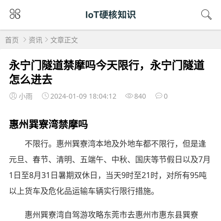
首页
资讯
文章正文
永宁门隧道禁摩吗今天限行，永宁门隧道
怎么进去
小雨
2024-01-09 18:04:12
840
0
惠州巽寮湾禁摩吗
不限行。惠州巽寮湾本地及外地车都不限行，但是逢
元旦、春节、清明、五端午、中秋、国庆等节假日以及7月
1日至8月31日暑期双休日，当天9时至21时，对所有95吨
以上货车及危化品运输车辆实行限行措施。
惠州巽寮湾自驾游攻略东莞市去惠州市惠东县巽寮