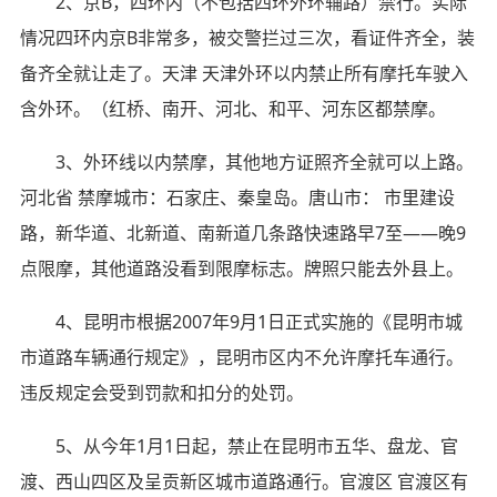
2、京B，四环内（不包括四环外环辅路）禁行。实际
情况四环内京B非常多，被交警拦过三次，看证件齐全，装
备齐全就让走了。天津 天津外环以内禁止所有摩托车驶入
含外环。（红桥、南开、河北、和平、河东区都禁摩。
3、外环线以内禁摩，其他地方证照齐全就可以上路。
河北省 禁摩城市：石家庄、秦皇岛。唐山市： 市里建设
路，新华道、北新道、南新道几条路快速路早7至——晚9
点限摩，其他道路没看到限摩标志。牌照只能去外县上。
4、昆明市根据2007年9月1日正式实施的《昆明市城
市道路车辆通行规定》，昆明市区内不允许摩托车通行。
违反规定会受到罚款和扣分的处罚。
5、从今年1月1日起，禁止在昆明市五华、盘龙、官
渡、西山四区及呈贡新区城市道路通行。官渡区 官渡区有