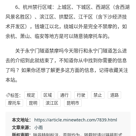
6、杭州禁行区域：上城区、下城区、西湖区（含西湖
风景名胜区）、滨江区、拱墅区、江干区（含下沙经济技
术开发区），钱塘江以北，绕城以外是完全不禁摩的，如
余杭、萧山、临安等地方是可以随意骑摩托车的。
关于永宁门隧道禁摩吗今天限行和永宁门隧道怎么进
去的介绍到此就结束了，不知道你从中找到你需要的信息
了吗 ？如果你还想了解更多这方面的信息，记得收藏关注
本站。
标签：
规定
区域
通行
行驶
禁止
道路
摩托车
昆明
滨江区
昆明市
本文地址：
https://article.minewtech.com/7839.html
文章来源：
小雨
版权声明：
除非特别标注，否则均为，转载时请以链接形式