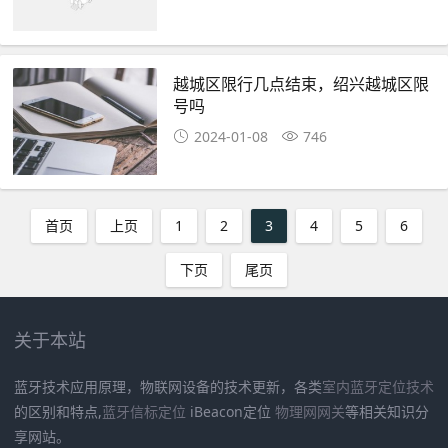
越城区限行几点结束，绍兴越城区限
号吗
2024-01-08
746
首页
上页
1
2
3
4
5
6
下页
尾页
关于本站
蓝牙技术应用原理，物联网设备的技术更新，各类
室内蓝牙定位技术
的区别和特点,
蓝牙信标定位
iBeacon定位
物理网网关
等相关知识分
享网站。