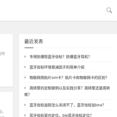
最近发表
有所
专用防爆型蓝牙信标？防爆蓝牙耳机？
蓝牙信标环境衰减因子的简单介绍
物联网用贴片sim卡？贴片卡和物联网卡的区别？
周转筐的定制案例以及实践分享？周转筐还是周转
框？
蓝牙信标追踪怎么关闭不了，蓝牙信标加lora？
助，
蓝牙信标室内定位，ble蓝牙信标定位？