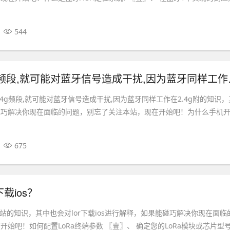
544
关于器所用的2.
4g频段,就可能对蓝牙信号造成干扰,因为蓝牙同样工作在2.4g附的知识，
碰巧解决你现在面临的问题，别忘了关注本站，现在开始吧！为什么手机
675
下载ios？
网站的知识，其中也会对lor下载ios进行解释，如果能碰巧解决你现在面临
始吧！如何配置LoRa终端参数 〖壹〗、 确定您的LoRa模块或芯片型号.