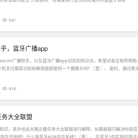
541
播知乎，蓝牙广播app
eacon广播知乎，以及蓝牙广播app对应的知识点，希望对各位有所帮助
手机支付面容识别和解锁面部是同一个摄像头吗? 〖壹〗、 是的，通过景
416
曼任务大全联盟
oa的知识，其中也会对奥达曼任务大全联盟进行解释，如果能碰巧解决你现
现在开始吧！什么是蓝牙AOA定位系统? 〖壹〗、 在蓝牙1中实现的到达