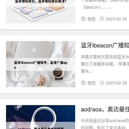
（Beacon）。...
物恋
2025-02-28
蓝牙ibeacon广
本篇文章给大家谈谈蓝牙ib
要忘了收藏本站喔。 苹果
像头...
物恋
2025-02-28
aod/aoa，奥达
今天给各位分享aod/a
的问题，别忘了关注本站，