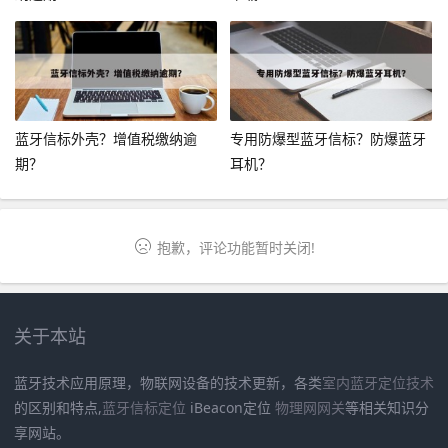
蓝牙信标外壳？增值税缴纳逾
专用防爆型蓝牙信标？防爆蓝牙
期？
耳机？
抱歉，评论功能暂时关闭!
关于本站
蓝牙技术应用原理，物联网设备的技术更新，各类
室内蓝牙定位技术
的区别和特点,
蓝牙信标定位
iBeacon定位
物理网网关
等相关知识分
享网站。