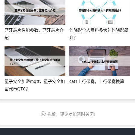
蓝牙芯片性能参数，蓝牙芯片介
何晓影个人资料多大？何晓影简
绍
介？
量子安全加密mqtt，量子安全加
cat1上行带宽，上行带宽换算
密代币QTC？
抱歉，评论功能暂时关闭!