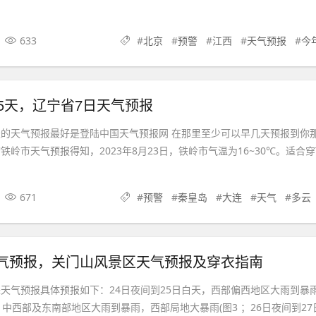
633
#
北京
#
预警
#
江西
#
天气预报
#
今
5天，辽宁省7日天气预报
的天气预报最好是登陆中国天气预报网 在那里至少可以早几天预报到你
岭市天气预报得知，2023年8月23日，铁岭市气温为16~30℃。适合穿
671
#
预警
#
秦皇岛
#
大连
#
天气
#
多云
气预报，关门山风景区天气预报及穿衣指南
天气预报具体预报如下：24日夜间到25日白天，西部偏西地区大雨到暴雨
天，中西部及东南部地区大雨到暴雨，西部局地大暴雨(图3 ；26日夜间到27