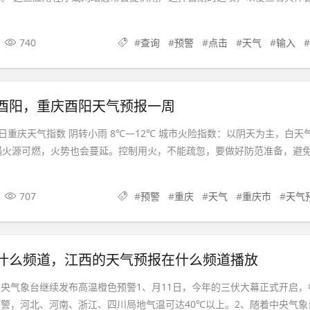
740
#
查询
#
预警
#
点击
#
天气
#
输入
酉阳，重庆酉阳天气预报一周
日重庆天气指数 阴转小雨 8℃—12℃ 城市火险指数：以阴天为主，白天
遇火源可燃，火势也会蔓延。控制用火，不能疏忽，要做好防范准备，避
707
#
预警
#
重庆
#
天气
#
重庆市
#
天气预
什么频道，江西的天气预报在什么频道播放
央气象台继续发布高温橙色预警1、月11日，今年的三伏大幕正式开启，
警，河北、河南、浙江、四川局地气温可达40℃以上。2、随着中央气象