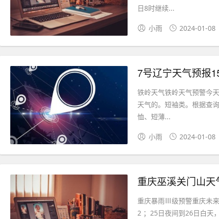
日8时继续...
小雨
2024-01-08
7号辽宁天气预报1
铁岭天气铁岭天气预警今天
天气的。短袖类。根据查询铁
恤、短薄...
小雨
2024-01-08
重庆巫溪关门山天
重庆暴雨Ⅲ级预警重庆未来
2 ；25日夜间到26日白