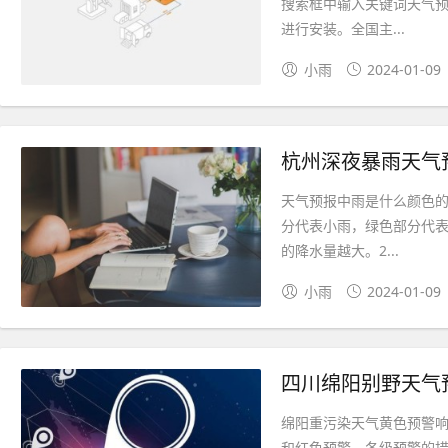
搜索框中输入关键词天气
进行安装。全国主...
小雨
2024-01-09
杭州深夜暴雨天气
天气预报中雨是什么颜色的
分代表小雨，绿色部分代
的降水量越大。2...
小雨
2024-01-09
四川绵阳别野天气
绵阳重污染天气黄色预警响
和红色预警，各级预警的措