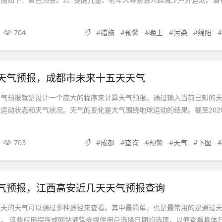
704
#
措施
#
预警
#
晚上
#
污染
#
绵阳
天气预报，成都市未来十五天天气
天气预报就是设计一个庞大的程序来计算天气预报。通过输入当前已知的
运动状态和天气状况。天气的变化是大气围绕地球运动的结果。截至202
703
#
成都
#
查询
#
预警
#
天气
#
下图
气预报，江西高安近几天天气预报查询
几天的天气可以通过多种途径来查看。其中最简单，也是最常用的是通过
。 这些应用程序或网站通常会提供用户选择日期的选项，以便查看具体