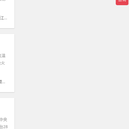
#
江西
#
天气预报
#
气象
#
历史
#
高安
气温
免火
报
#
气温
#
红色
#
最低
#
最高
#
摄氏度
中央
台28