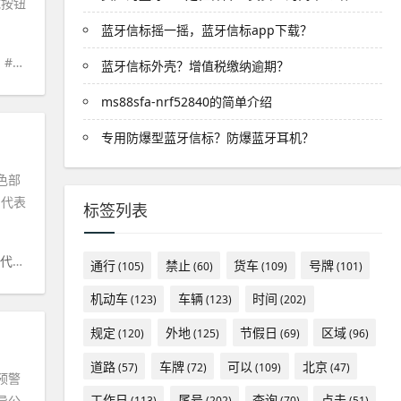
载按钮
蓝牙信标摇一摇，蓝牙信标app下载？
#
天气预报
#
图中
#
暴雨
#
风速
#
阵风
蓝牙信标外壳？增值税缴纳逾期？
ms88sfa-nrf52840的简单介绍
专用防爆型蓝牙信标？防爆蓝牙耳机？
色部
，代表
标签列表
#
代表
#
暴雨
#
红色
#
黄色
#
大风
通行
禁止
货车
号牌
(105)
(60)
(109)
(101)
机动车
车辆
时间
(123)
(123)
(202)
规定
外地
节假日
区域
(120)
(125)
(69)
(96)
道路
车牌
可以
北京
(57)
(72)
(109)
(47)
预警
工作日
尾号
查询
点击
导公
(113)
(202)
(70)
(51)