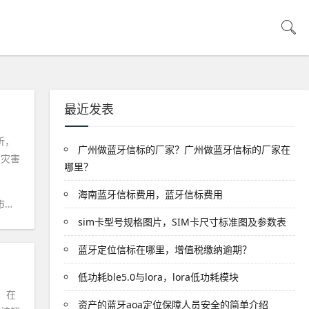
最近发表
析，
广州做蓝牙信标的厂家？广州做蓝牙信标的厂家在
质灾害
哪里？
海南蓝牙信标费用，蓝牙信标费用
市
#
临朐
#
山镇
#
降雨
#
灾害
#
临朐县
sim卡型号规格图片，SIM卡尺寸标准图及参数表
蓝牙定位信标在哪里，增值税缴纳逾期？
低功耗ble5.0与lora，lora低功耗模块
，在
资产的蓝牙aoa定位保障人员安全的简单介绍