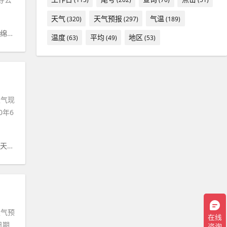
天气
天气预报
气温
(320)
(297)
(189)
#
绵阳市
#
天气
#
白天
#
气温
#
气候
温度
平均
地区
(63)
(49)
(53)
天气现
0年6
#
天气预报
#
气温
#
未来
#
温度
#
摄氏度
天气预
日期