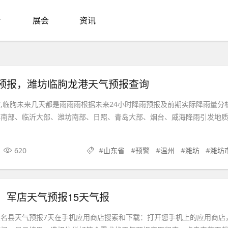
展会
资讯
预报，潍坊临朐龙港天气预报查询
,临朐未来几天都是雨雨雨根据未来24小时降雨预报及前期实际降雨量分
博南部、临沂大部、潍坊南部、日照、青岛大部、烟台、威海降雨引发地
620
#
山东省
#
预警
#
温州
#
潍坊
#
潍坊
，军店天气预报15天气报
名县天气预报7天在手机应用商店搜索和下载：打开您手机上的应用商店