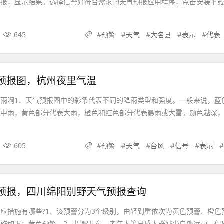
预报，显示结果。选择信誉好符合需求的天气预报应用程序，点击安装下
645
#
预警
#
天气
#
大名县
#
表示
#
代表
预报图，杭州夜里气温
雨啊1、天气预报图中的彩条代表不同的降雨类型和强度。一般来说，蓝
表中雨，黄色部分代表大雨，橙色和红色部分代表暴雨或大雪。颜色越深
605
#
预警
#
天气
#
台风
#
信号
#
表示
预报，四川绵阳别野天气预报查询
应措施有哪些?1、该预警分为3个级别，由轻到重依次为黄色预警、橙色
施如下：黄色预警。2、提醒儿童、老年人等易感人群减少户外运动。倡