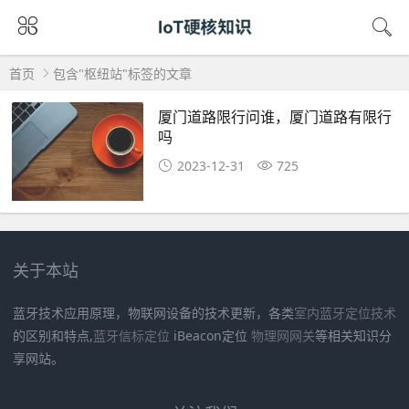
首页
包含"枢纽站"标签的文章
厦门道路限行问谁，厦门道路有限行
吗
2023-12-31
725
关于本站
蓝牙技术应用原理，物联网设备的技术更新，各类
室内蓝牙定位技术
的区别和特点,
蓝牙信标定位
iBeacon定位
物理网网关
等相关知识分
享网站。