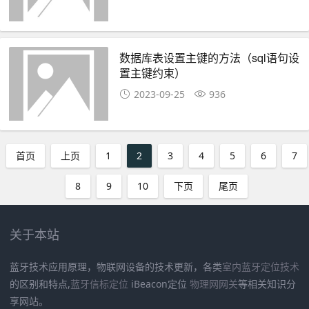
数据库表设置主键的方法（sql语句设
置主键约束）
2023-09-25
936
首页
上页
1
2
3
4
5
6
7
8
9
10
下页
尾页
关于本站
蓝牙技术应用原理，物联网设备的技术更新，各类
室内蓝牙定位技术
的区别和特点,
蓝牙信标定位
iBeacon定位
物理网网关
等相关知识分
享网站。